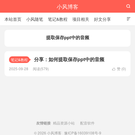
小风博客

本站首页
小风随笔
笔记&教程
项目相关
好文分享

栏目汇总
提取保存ppt中的音频
分享：如何提取保存ppt中的音频
笔记&教程
2025-09-28
阅读(579)
赞 (
0
)

友情链接
精品资源小站
配音软件
© 2026
小风博客
豫ICP备16039108号-9