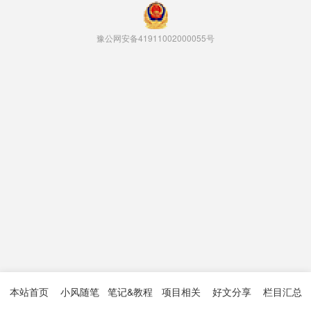
豫公网安备41911002000055号
本站首页
小风随笔
笔记&教程
项目相关
好文分享
栏目汇总