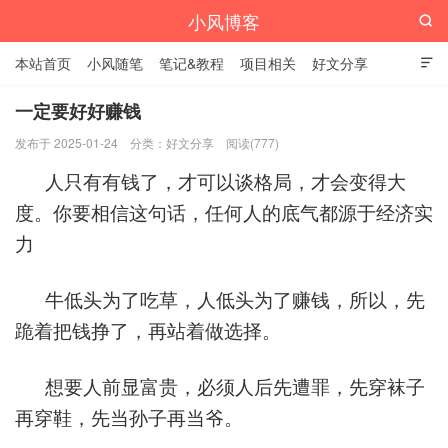
小风博客

本站首页
小风随笔
笔记&教程
项目相关
好文分享

栏目汇总
一定要好好赚钱
发布于 2025-01-24
分类：
好文分享
阅读(777)
人只有有钱了，才可以谈格局，才会变得大
度。你要相信这句话，任何人的底气都源于经济实
力
牛低头为了吃草，人低头为了赚钱，所以，先
跪着把钱挣了，再站着做选择。
想要人前显富贵，必须人后先遭罪，先穿袜子
再穿鞋，先当孙子再当爷。