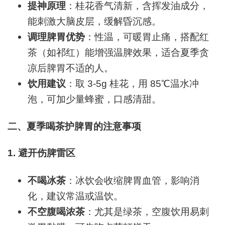
提神原理
：桂花香气清新，含挥发油成分，
能刺激大脑皮层，缓解昏沉感。
调理脾胃优势
：性温，可暖胃止痛，搭配红
茶（如祁红）能增强温脾效果，适合夏季贪
凉后脾胃不适的人。
饮用建议
：取 3-5g 桂花，用 85℃温水冲
泡，可加少量蜂蜜，口感清甜。
二、夏季喝茶护脾胃的注意事项
1.
避开伤脾雷区
不喝冰茶
：冰饮会收缩脾胃血管，影响消
化，建议常温或温饮。
不空腹喝浓茶
：尤其是绿茶，空腹饮用易刺