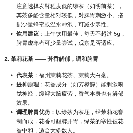
注意选择发酵程度低的绿茶（如明前茶），
其茶多酚含量相对较低，对脾胃刺激小。搭
配少量蜂蜜或温水冲泡，可减少寒性。
饮用建议
：上午饮用最佳，每天不超过 5g，
脾胃虚寒者可少量尝试，观察是否适应。
2.
茉莉花茶 —— 芳香解郁，调和脾胃
代表茶
：福州茉莉花茶、茉莉大白毫。
提神原理
：花香成分（如芳樟醇）能刺激嗅
觉神经，缓解大脑疲劳，香气本身也有解郁
效果。
调理脾胃优势
：以绿茶为茶坯，经茉莉花窨
制而成，花香可醒脾开胃，绿茶的寒性被花
香中和，适合大多数人。