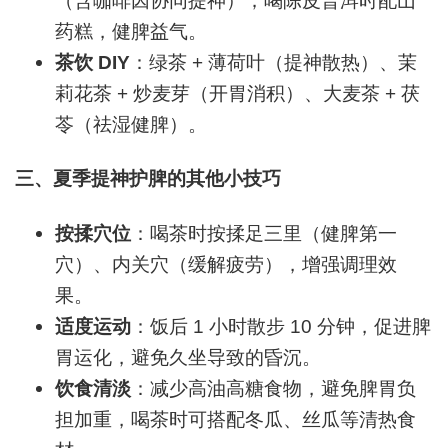
（含咖啡因协同提神）；喝陈皮普洱时配山
药糕，健脾益气。
茶饮 DIY
：绿茶 + 薄荷叶（提神散热）、茉
莉花茶 + 炒麦芽（开胃消积）、大麦茶 + 茯
苓（祛湿健脾）。
三、夏季提神护脾的其他小技巧
按揉穴位
：喝茶时按揉足三里（健脾第一
穴）、内关穴（缓解疲劳），增强调理效
果。
适度运动
：饭后 1 小时散步 10 分钟，促进脾
胃运化，避免久坐导致的昏沉。
饮食清淡
：减少高油高糖食物，避免脾胃负
担加重，喝茶时可搭配冬瓜、丝瓜等清热食