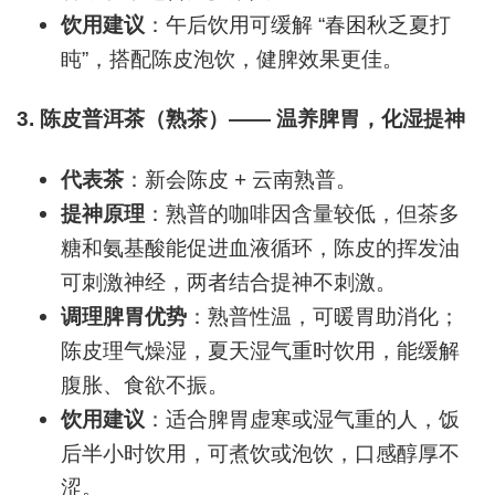
饮用建议
：午后饮用可缓解 “春困秋乏夏打
盹”，搭配陈皮泡饮，健脾效果更佳。
3.
陈皮普洱茶（熟茶）—— 温养脾胃，化湿提神
代表茶
：新会陈皮 + 云南熟普。
提神原理
：熟普的咖啡因含量较低，但茶多
糖和氨基酸能促进血液循环，陈皮的挥发油
可刺激神经，两者结合提神不刺激。
调理脾胃优势
：熟普性温，可暖胃助消化；
陈皮理气燥湿，夏天湿气重时饮用，能缓解
腹胀、食欲不振。
饮用建议
：适合脾胃虚寒或湿气重的人，饭
后半小时饮用，可煮饮或泡饮，口感醇厚不
涩。