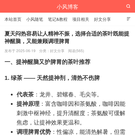
小风博客

本站首页
小风随笔
笔记&教程
项目相关
好文分享

栏目汇总
夏天闷热容易让人精神不振，选择合适的茶叶既能提
神醒脑，又能兼顾调理脾胃
发布于 2025-06-19
分类：
好文分享
阅读(565)
一、提神醒脑又护脾胃的茶叶推荐
1.
绿茶 —— 天然提神剂，清热不伤脾
代表茶
：龙井、碧螺春、毛尖等。
提神原理
：富含咖啡因和茶氨酸，咖啡因能
刺激中枢神经，提升清醒度；茶氨酸可缓解
焦虑，让提神效果更温和。
调理脾胃优势
：性偏凉，能清热解暑，但需