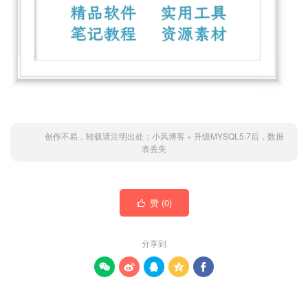
创作不易，转载请注明出处：
小风博客
»
升级MYSQL5.7后，数据
表丢失
赞 (
0
)

分享到




