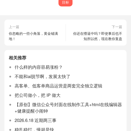
目标
上一篇
下一篇
你忽略的一些小角落，黄金铺满
你还在懵逼中吗？即使事后也不
地！
知所以然，现在教你复盘
相关推荐
什么样的内容容易涨粉？
不能和ai脱节啊，发展太快了
高客单、低客单商品运营是两套完全独立逻辑
把公司做小，把 IP 做大
【原创】微信公众号封面在线制作工具+html在线编辑器
+健康提醒小闹钟
2026.6.18 近期两三事
稳扎稳打，慢就是快