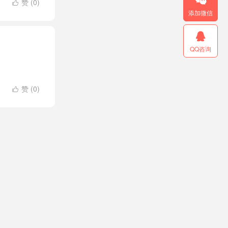

赞 (
0
)

添加微信

QQ咨询
赞 (
0
)
