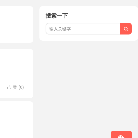
搜索一下

赞 (
0
)
