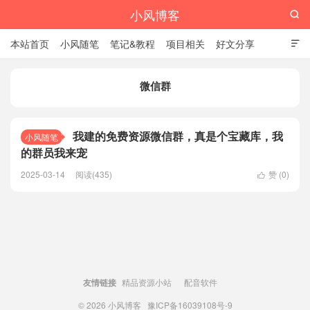
小风博客

本站首页
小风随笔
笔记&教程
项目相关
好文分享

栏目汇总
微信群
我建的免费资源微信群，真是个宝藏库，我
小风随笔
的群员我来宠
2025-03-14
阅读(435)
赞 (
0
)

友情链接
精品资源小站
配音软件
© 2026
小风博客
豫ICP备16039108号-9