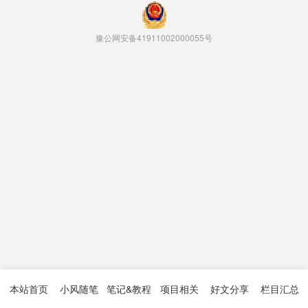
豫公网安备41911002000055号
本站首页
小风随笔
笔记&教程
项目相关
好文分享
栏目汇总