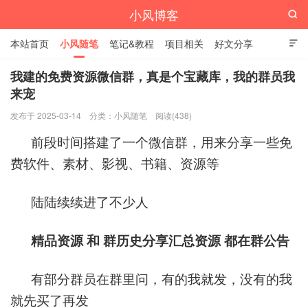
小风博客

本站首页
小风随笔
笔记&教程
项目相关
好文分享

栏目汇总
我建的免费资源微信群，真是个宝藏库，我的群员我
来宠
发布于 2025-03-14
分类：
小风随笔
阅读(438)
前段时间搭建了一个微信群，用来分享一些免
费软件、素材、影视、书籍、资源等
陆陆续续进了不少人
精品资源 和 群历史分享汇总资源 都在群公告
有部分群员在群里问，有的我就发，没有的我
就先买了再发