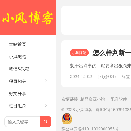
本站首页
怎么样判断一
小风随笔
小风随笔
想干出点事的，就要拿出狠劲
笔记&教程
2024-12-02
阅读(684)
标签
项目相关
好文分享
友情链接
精品资源小站
配音软件
栏目汇总
© 2026
小风博客
豫ICP备16039108

豫公网安备41911002000055号