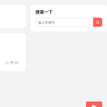
搜索一下

赞 (
0
)
