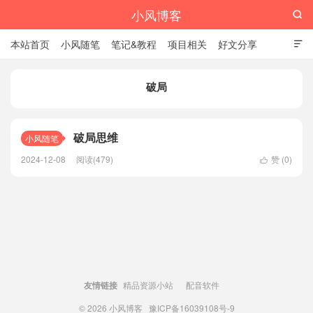
小风博客

本站首页
小风随笔
笔记&教程
项目相关
好文分享

栏目汇总
破局
破局思维
小风随笔
2024-12-08
阅读(479)
赞 (
0
)

友情链接
精品资源小站
配音软件
© 2026
小风博客
豫ICP备16039108号-9