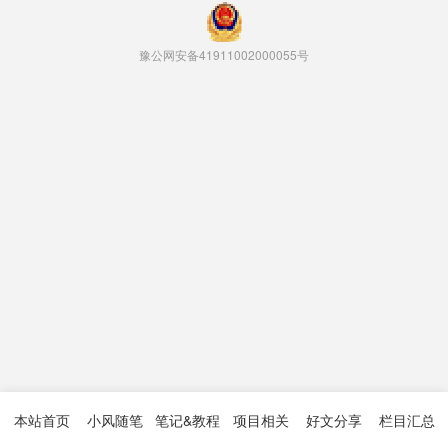
豫公网安备41911002000055号
本站首页
小风随笔
笔记&教程
项目相关
好文分享
栏目汇总