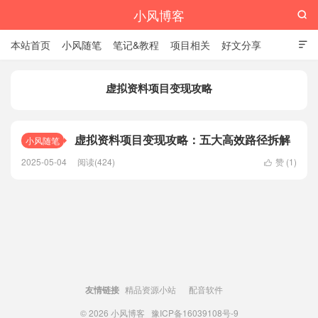
小风博客

本站首页
小风随笔
笔记&教程
项目相关
好文分享

栏目汇总
虚拟资料项目变现攻略
虚拟资料项目变现攻略：五大高效路径拆解
小风随笔
2025-05-04
阅读(424)
赞 (
1
)

友情链接
精品资源小站
配音软件
© 2026
小风博客
豫ICP备16039108号-9