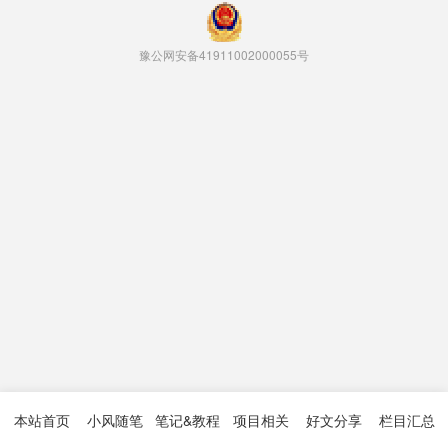
豫公网安备41911002000055号
本站首页
小风随笔
笔记&教程
项目相关
好文分享
栏目汇总