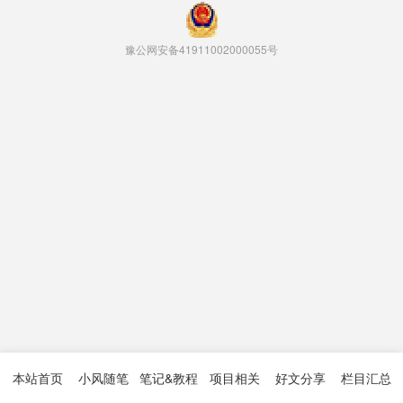
豫公网安备41911002000055号
本站首页
小风随笔
笔记&教程
项目相关
好文分享
栏目汇总