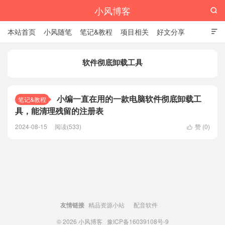
小风博客

本站首页
小风随笔
笔记&教程
项目相关
好文分享

栏目汇总
软件彻底卸载工具
小编一直在用的一款电脑软件彻底卸载工
笔记&教程
具，能清理残留的注册表
2024-08-15
阅读(533)
赞 (
0
)

友情链接
精品资源小站
配音软件
© 2026
小风博客
豫ICP备16039108号-9