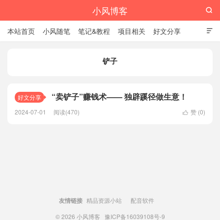
小风博客

本站首页
小风随笔
笔记&教程
项目相关
好文分享

栏目汇总
铲子
“卖铲子”赚钱术—— 独辟蹊径做生意！
好文分享
2024-07-01
阅读(470)
赞 (
0
)

友情链接
精品资源小站
配音软件
© 2026
小风博客
豫ICP备16039108号-9