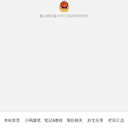
豫公网安备41911002000055号
本站首页
小风随笔
笔记&教程
项目相关
好文分享
栏目汇总