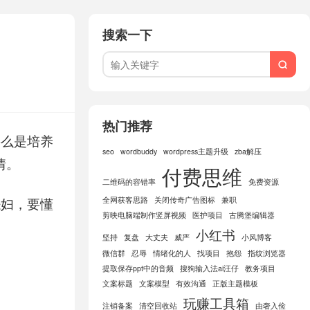
搜索一下

热门推荐
要么是培养
seo
wordbuddy
wordpress主题升级
zba解压
情。
付费思维
二维码的容错率
免费资源
全网获客思路
关闭传奇广告图标
兼职
怨妇，要懂
剪映电脑端制作竖屏视频
医护项目
古腾堡编辑器
小红书
坚持
复盘
大丈夫
威严
小风博客
微信群
忍辱
情绪化的人
找项目
抱怨
指纹浏览器
提取保存ppt中的音频
搜狗输入法ai汪仔
教务项目
文案标题
文案模型
有效沟通
正版主题模板
玩赚工具箱
注销备案
清空回收站
由奢入俭