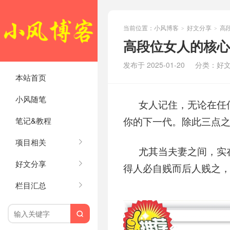
当前位置：
小风博客
好文分享
高
>
>
高段位女人的核心
发布于 2025-01-20
分类：
好
本站首页
小风随笔
女人记住，无论在任
笔记&教程
你的下一代。除此三点
项目相关
尤其当夫妻之间，实
好文分享
得人必自贱而后人贱之
栏目汇总
