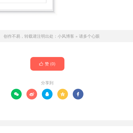
创作不易，转载请注明出处：
小风博客
»
请多个心眼
赞 (
0
)

分享到




