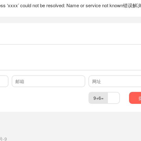
ss ‘xxxx’ could not be resolved: Name or service not known错误解
9+6=
号-9