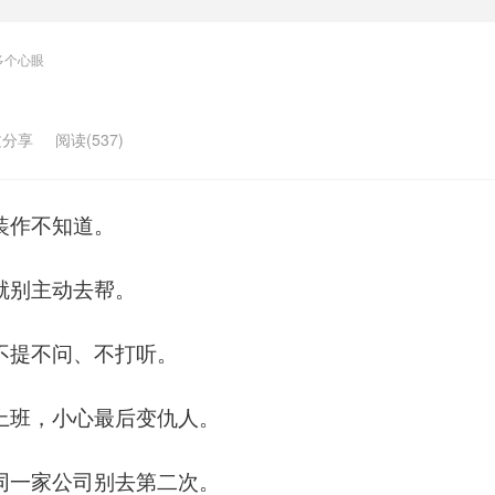
多个心眼
文分享
阅读(537)
装作不知道。
就别主动去帮。
，不提不问、不打听。
司上班，小心最后变仇人。
，同一家公司别去第二次。