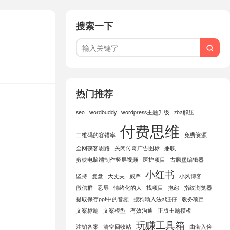
搜索一下

热门推荐
seo
wordbuddy
wordpress主题升级
zba解压
付费思维
二维码的容错率
免费资源
全网获客思路
关闭传奇广告图标
兼职
剪映电脑端制作竖屏视频
医护项目
古腾堡编辑器
小红书
坚持
复盘
大丈夫
威严
小风博客
微信群
忍辱
情绪化的人
找项目
抱怨
指纹浏览器
提取保存ppt中的音频
搜狗输入法ai汪仔
教务项目
文案标题
文案模型
有效沟通
正版主题模板
玩赚工具箱
注销备案
清空回收站
由奢入俭