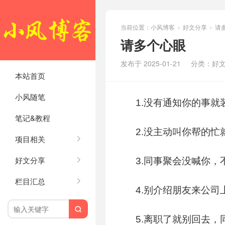
当前位置：
小风博客
好文分享
请
>
>
请多个心眼
发布于 2025-01-21
分类：
好
本站首页
小风随笔
1.没有通知你的事就
笔记&教程
2.没主动叫你帮的忙
项目相关
好文分享
3.同事聚会没喊你
栏目汇总
4.别介绍朋友来公

5.离职了就别回去