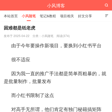
小风博客

本站首页
小风随笔
笔记&教程
项目相关
好文分享

栏目汇总
困难都是纸老虎
发布于 2025-04-22
分类：
小风随笔
阅读(374)
由于今年要操作新项目，要换到小红书平台
很不适应
因为我一直的推广手法都是简单而粗暴的，就
是批量制作，批量发布
而小红书限制了这点
对高手无所谓，他们肯定有独门秘籍搞矩阵