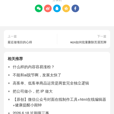





上一篇
下一篇
最近做项目的心得
wps如何批量删除页眉页脚
相关推荐
什么样的内容容易涨粉？
不能和ai脱节啊，发展太快了
高客单、低客单商品运营是两套完全独立逻辑
把公司做小，把 IP 做大
【原创】微信公众号封面在线制作工具+html在线编辑器
+健康提醒小闹钟
2026.6.18 近期两三事