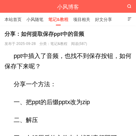
小风博客

本站首页
小风随笔
笔记&教程
项目相关
好文分享

栏目汇总
分享：如何提取保存ppt中的音频
发布于 2025-09-28
分类：
笔记&教程
阅读(587)
ppt中插入了音频，也找不到保存按钮，如何
保存下来呢？
分享一个方法：
一、把ppt的后缀pptx改为zip
二、解压