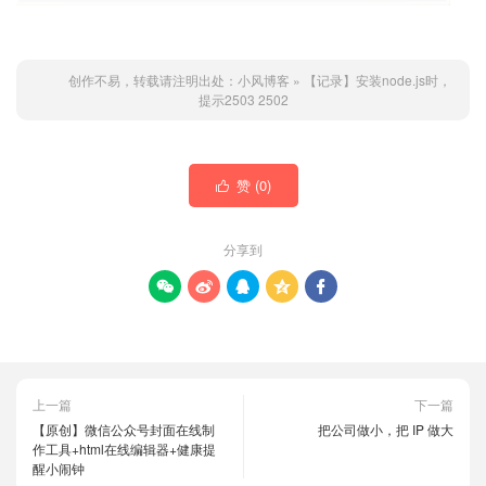
创作不易，转载请注明出处：
小风博客
»
【记录】安装node.js时，
提示2503 2502
赞 (
0
)

分享到





上一篇
下一篇
【原创】微信公众号封面在线制
把公司做小，把 IP 做大
作工具+html在线编辑器+健康提
醒小闹钟