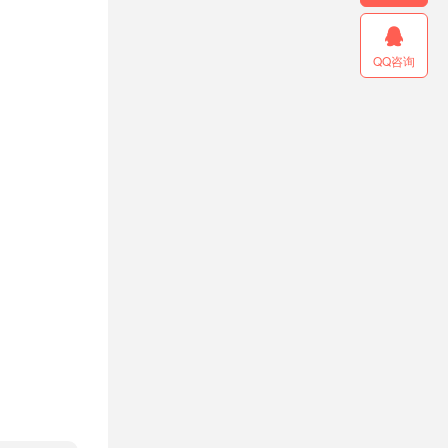

QQ咨询