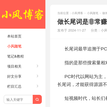
当前位置：
小风博客
小风随笔
做
>
>
做长尾词是非常赚
发布于 2024-11-27
分类：
小
本站首页
小风随笔
长尾词最早追溯于P
笔记&教程
指的是那些搜索量相
项目相关
好文分享
PC时代以网站为主
长尾词，才能获得源源
栏目汇总
短视频时代
，站长们
