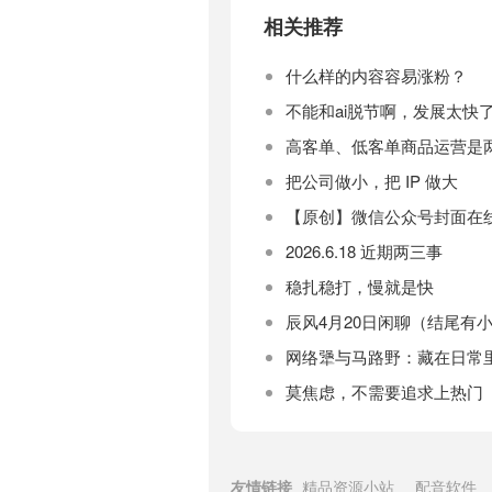
相关推荐
什么样的内容容易涨粉？
不能和ai脱节啊，发展太快
高客单、低客单商品运营是
把公司做小，把 IP 做大
【原创】微信公众号封面在线
2026.6.18 近期两三事
稳扎稳打，慢就是快
辰风4月20日闲聊（结尾有
网络犟与马路野：藏在日常
莫焦虑，不需要追求上热门
友情链接
精品资源小站
配音软件