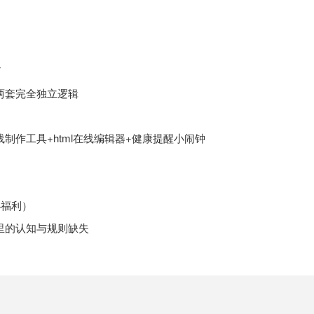
了
两套完全独立逻辑
制作工具+html在线编辑器+健康提醒小闹钟
小福利）
里的认知与规则缺失