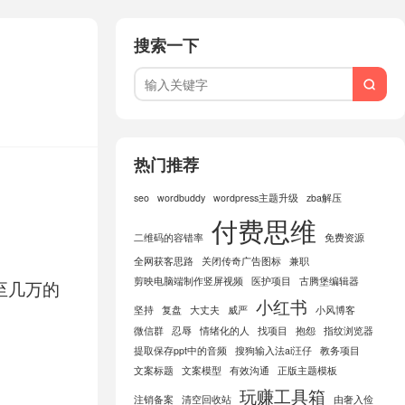
搜索一下

热门推荐
seo
wordbuddy
wordpress主题升级
zba解压
付费思维
二维码的容错率
免费资源
全网获客思路
关闭传奇广告图标
兼职
剪映电脑端制作竖屏视频
医护项目
古腾堡编辑器
至几万的
小红书
坚持
复盘
大丈夫
威严
小风博客
微信群
忍辱
情绪化的人
找项目
抱怨
指纹浏览器
提取保存ppt中的音频
搜狗输入法ai汪仔
教务项目
文案标题
文案模型
有效沟通
正版主题模板
玩赚工具箱
注销备案
清空回收站
由奢入俭