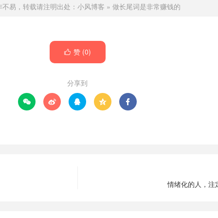
作不易，转载请注明出处：
小风博客
»
做长尾词是非常赚钱的
赞 (
0
)

分享到





情绪化的人，注