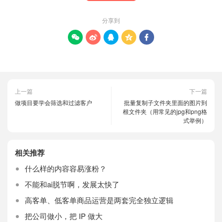
分享到





上一篇
下一篇
做项目要学会筛选和过滤客户
批量复制子文件夹里面的图片到
根文件夹（用常见的jpg和png格
式举例）
相关推荐
什么样的内容容易涨粉？
不能和ai脱节啊，发展太快了
高客单、低客单商品运营是两套完全独立逻辑
把公司做小，把 IP 做大