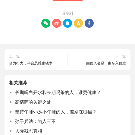
分享到





上一篇
下一篇
借力打力，平台思维赚钱术
由俭入奢易、由奢入俭难
相关推荐
长期喝白开水和长期喝茶的人，谁更健康？
高情商的关键之处
坚持午睡vs从不午睡的人，差别在哪里？
孙子兵法：为人三不
人际残忍真相