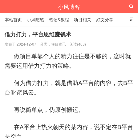
小风博客

本站首页
小风随笔
笔记&教程
项目相关
好文分享

栏目汇总
借力打力，平台思维赚钱术
发布于 2024-12-07
分类：
项目资讯
阅读(408)
做项目单靠个人的精力往往是不够的，这时就
需要运用借力打力的策略。
何为借力打力，就是借助A平台的内容，去B平
台叱诧风云。
再说简单点，伪原创搬运。
在A平台上热火朝天的某内容，说不定在B平台
是空白