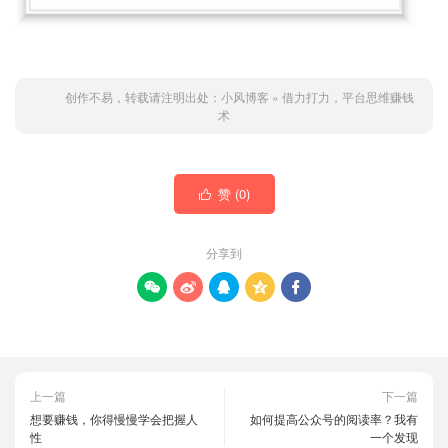
创作不易，转载请注明出处：
小风博客
»
借力打力，平台思维赚钱
术
赞 (
0
)

分享到





上一篇
下一篇
想要赚钱，你得慢慢学会把握人
如何提高公众号的阅读率？我有
性
一个发现