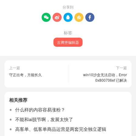
分享到





标签
古腾堡编辑器
上一篇
下一篇
守正出奇，方能长久
win10沙盒无法启动，Error
0x800706ef 已解决
相关推荐
什么样的内容容易涨粉？
不能和ai脱节啊，发展太快了
高客单、低客单商品运营是两套完全独立逻辑