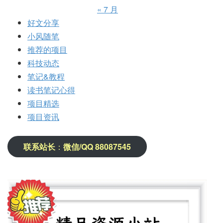
« 7 月
好文分享
小风随笔
推荐的项目
科技动态
笔记&教程
读书笔记心得
项目精选
项目资讯
联系站长
：
微信/QQ 88087545