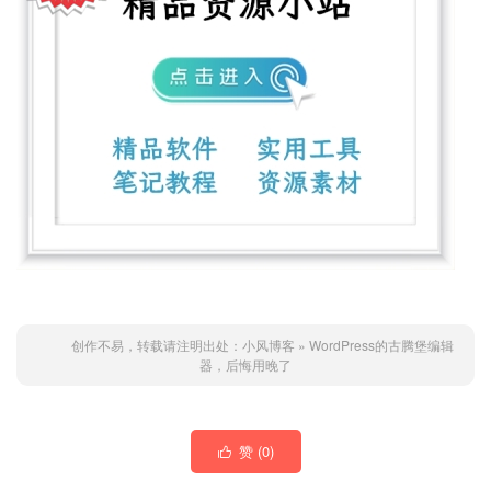
创作不易，转载请注明出处：
小风博客
»
WordPress的古腾堡编辑
器，后悔用晚了
赞 (
0
)
