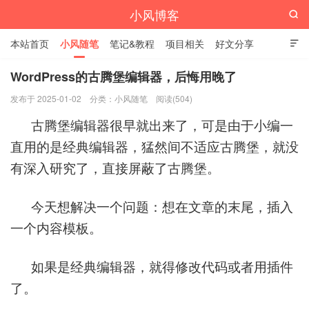
小风博客

本站首页
小风随笔
笔记&教程
项目相关
好文分享

栏目汇总
WordPress的古腾堡编辑器，后悔用晚了
发布于 2025-01-02
分类：
小风随笔
阅读(504)
古腾堡编辑器很早就出来了，可是由于小编一
直用的是经典编辑器，猛然间不适应古腾堡，就没
有深入研究了，直接屏蔽了古腾堡。
今天想解决一个问题：想在文章的末尾，插入
一个内容模板。
如果是经典编辑器，就得修改代码或者用插件
了。