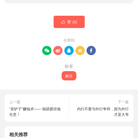
赞 (
0
)

分享到





标签
解压
上一篇
下一篇
“卖铲子”赚钱术—— 独辟蹊径做
内行不要与外行争辩，因为外行
生意！
才是大爷
相关推荐