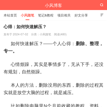
小风博客

本站首页
小风随笔
笔记&教程
项目相关
好文分享

栏目汇总
心得：如何快速解压？
发布于 2024-07-02
分类：
小风随笔
阅读(480)
如何快速解压？——个人心得：
删除、整理，
专一。
心情烦躁，其实是事情多了，无从下手，还没
有规划，自然烦躁。
本人的方法，删除没用的东西，删除的过程其
实就是放空大脑的过程，就是减压。
比如删除电脑里N个月前收藏的教程、资料，