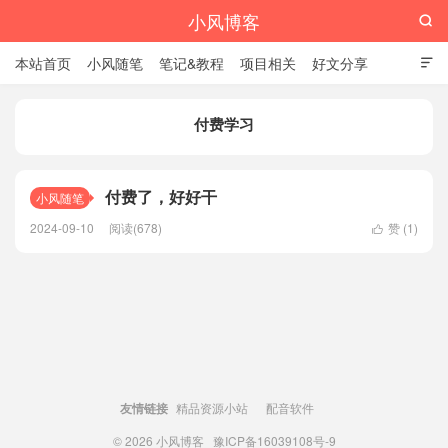
小风博客

本站首页
小风随笔
笔记&教程
项目相关
好文分享

栏目汇总
付费学习
付费了，好好干
小风随笔
2024-09-10
阅读(678)
赞 (
1
)

友情链接
精品资源小站
配音软件
© 2026
小风博客
豫ICP备16039108号-9