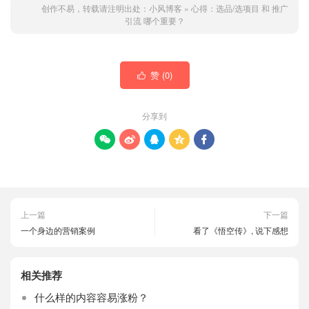
创作不易，转载请注明出处：
小风博客
»
心得：选品/选项目 和 推广
引流 哪个重要？
赞 (
0
)

分享到





上一篇
下一篇
一个身边的营销案例
看了《悟空传》, 说下感想
相关推荐
什么样的内容容易涨粉？